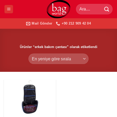
İçeriğe
Ara:
atla
Mail Gönder
+90 212 909 42 04
Ürünler “erkek bakım çantası” olarak etiketlendi