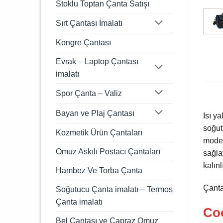
Stoklu Toptan Çanta Satışı
Sırt Çantası İmalatı
Kongre Çantası
Evrak – Laptop Çantası
imalatı
Spor Çanta – Valiz
Bayan ve Plaj Çantası
Isı y
soğut
Kozmetik Ürün Çantaları
model
Omuz Askılı Postacı Çantaları
sağla
kalınl
Hambez Ve Torba Çanta
Çanta
Soğutucu Çanta imalatı – Termos
Çanta imalatı
Coo
Bel Çantası ve Çapraz Omuz