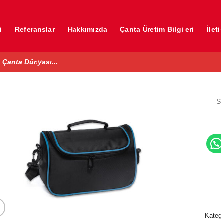
i
Referanslar
Hakkımızda
Çanta Üretim Bilgileri
İlet
 Çanta Dünyası...
S
Kateg