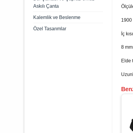
Askılı Çanta
Ölçül
Kalemlik ve Beslenme
1900 
Özel Tasarımlar
İç kı
8 mm 
Elde 
Uzunl
Ben