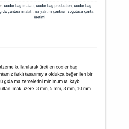
er:
cooler bag imalatı
,
cooler bag production
,
cooler bag
gıda çantası imalatı
,
ısı yalıtım çantası
,
soğutucu çanta
üretimi
malzeme kullanılarak üretilen cooler bag
tamız farklı tasarımıyla oldukça beğenilen bir
rü gıda malzemelerini minimum ısı kaybı
de kullanılmak üzere 3 mm, 5 mm, 8 mm, 10 mm