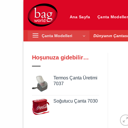
İçeriğe
atla
Ana Sayfa
Çanta Modeller
Çanta Modelleri
Dünyanın Çantası
Hoşunuza gidebilir…
Termos Çanta Üretimi
7037
Soğutucu Çanta 7030