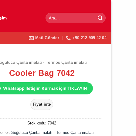
Ara:
işim
Mail Gönder
+90 212 909 42 04
oğutucu Çanta imalatı - Termos Çanta imalatı
Cooler Bag 7042
Whatsapp İletişim Kurmak için TIKLAYIN
Stok kodu:
7042
oriler:
Soğutucu Çanta imalatı - Termos Çanta imalatı