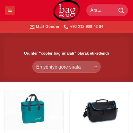
İçeriğe
Ara:
atla
Mail Gönder
+90 212 909 42 04
Ürünler “cooler bag imalatı” olarak etiketlendi