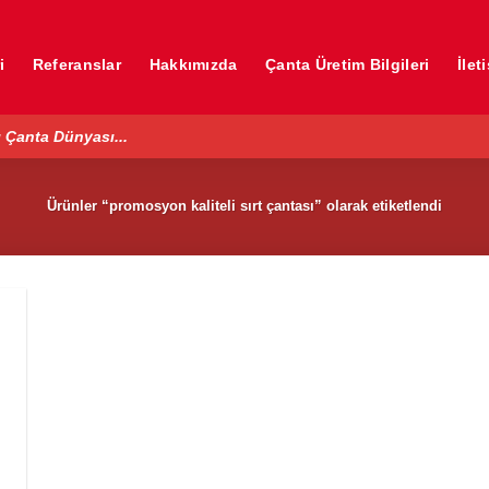
i
Referanslar
Hakkımızda
Çanta Üretim Bilgileri
İlet
 Çanta Dünyası...
Ürünler “promosyon kaliteli sırt çantası” olarak etiketlendi