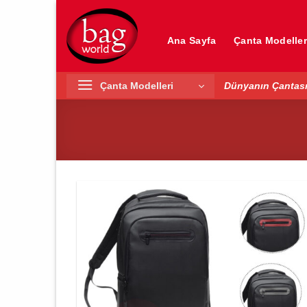
İçeriğe
atla
Ana Sayfa
Çanta Modeller
Çanta Modelleri
Dünyanın Çantası