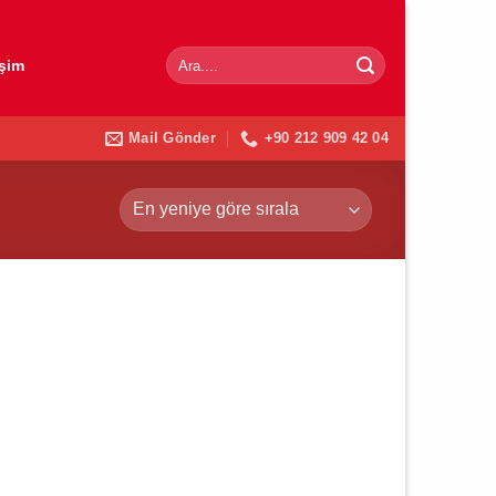
Ara:
işim
Mail Gönder
+90 212 909 42 04