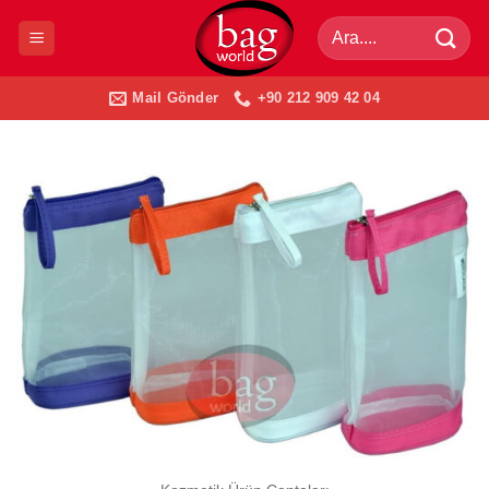
İçeriğe
Ara:
atla
Mail Gönder
+90 212 909 42 04