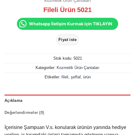
Kozmetik Ürün Çantaları
Fileli Ürün 5021
Whatsapp İletişim Kurmak için TIKLAYIN
Stok kodu:
5021
Kategoriler:
Kozmetik Ürün Çantaları
Etiketler:
fileli
,
şeffaf
,
ürün
Açıklama
Değerlendirmeler (0)
İçerisine Şampuan V.s. konularak ürünün yanında hediye
verilen, iç kısımdaki ürünü tamamıyla gösteren yapıya