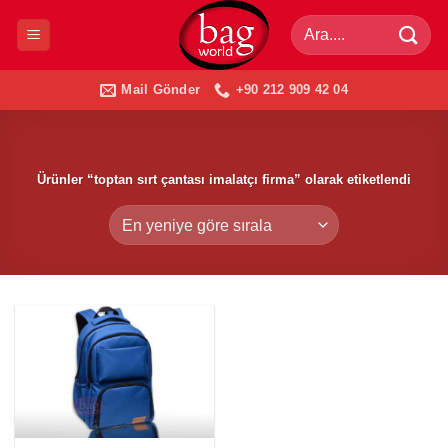
İçeriğe
Ara:
atla
Mail Gönder
+90 212 909 42 04
Ürünler “toptan sırt çantası imalatçı firma” olarak etiketlendi