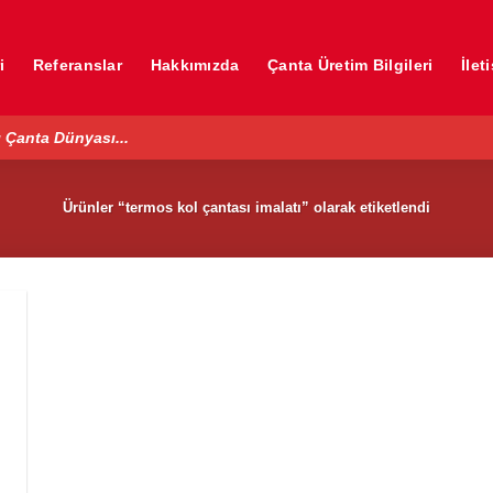
i
Referanslar
Hakkımızda
Çanta Üretim Bilgileri
İlet
 Çanta Dünyası...
Ürünler “termos kol çantası imalatı” olarak etiketlendi