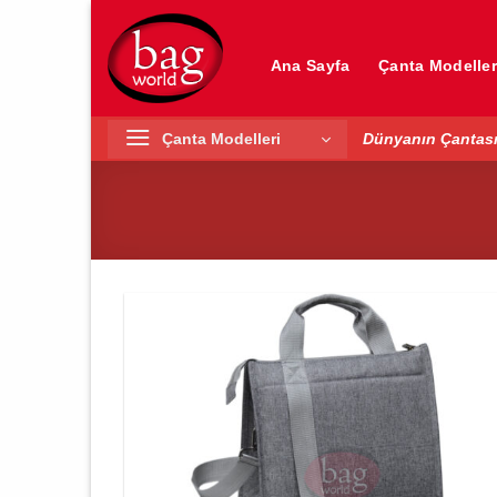
İçeriğe
atla
Ana Sayfa
Çanta Modeller
Çanta Modelleri
Dünyanın Çantası