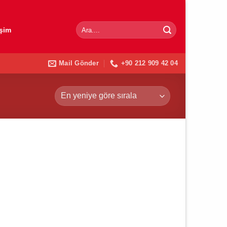
Ara:
işim
Mail Gönder
+90 212 909 42 04