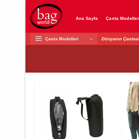
İçeriğe
atla
Ana Sayfa
Çanta Modeller
Çanta Modelleri
Dünyanın Çantası