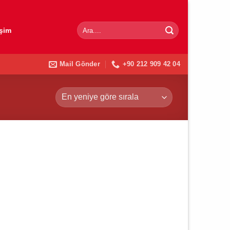
Ara:
işim
Mail Gönder
+90 212 909 42 04