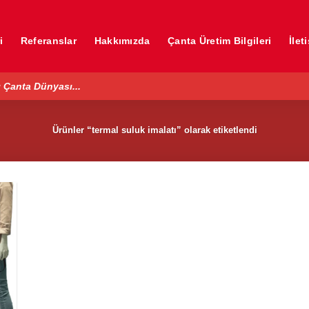
i
Referanslar
Hakkımızda
Çanta Üretim Bilgileri
İlet
 Çanta Dünyası...
Ürünler “termal suluk imalatı” olarak etiketlendi