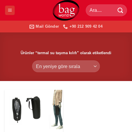
İçeriğe
Ara:
atla
Mail Gönder
+90 212 909 42 04
Ürünler “termal su taşıma kılıfı” olarak etiketlendi