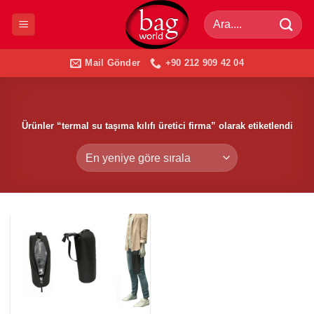
İçeriğe
Ara:
atla
Mail Gönder
+90 212 909 42 04
Ürünler “termal su taşıma kılıfı üretici firma” olarak etiketlendi