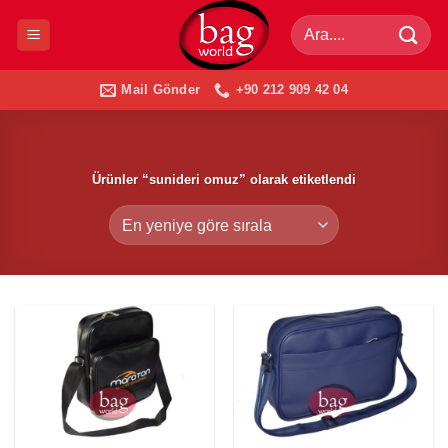
İçeriğe
Ara:
atla
Mail Gönder
+90 212 909 42 04
Ürünler “sunideri omuz” olarak etiketlendi