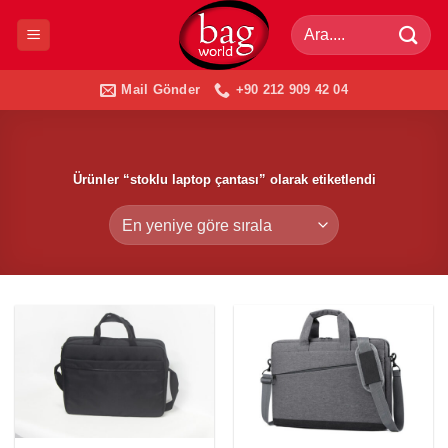
İçeriğe
Ara:
atla
Mail Gönder
+90 212 909 42 04
Ürünler “stoklu laptop çantası” olarak etiketlendi