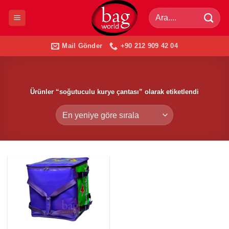
İçeriğe
Ara:
atla
Mail Gönder
+90 212 909 42 04
Ürünler “soğutuculu kurye çantası” olarak etiketlendi