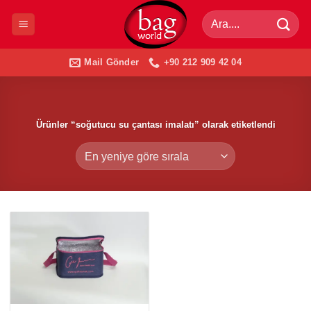
İçeriğe
Ara:
atla
Mail Gönder
+90 212 909 42 04
Ürünler “soğutucu su çantası imalatı” olarak etiketlendi