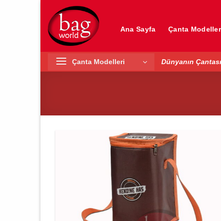
İçeriğe
atla
Ana Sayfa
Çanta Modeller
Çanta Modelleri
Dünyanın Çantası