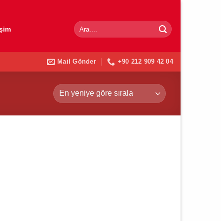
Ara:
işim
Mail Gönder
+90 212 909 42 04