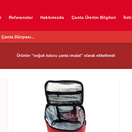
i
Referanslar
Hakkımızda
Çanta Üretim Bilgileri
İlet
 Çanta Dünyası...
Ürünler “soğuk tutucu çanta imalat” olarak etiketlendi