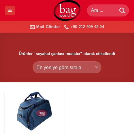
İçeriğe
Ara:
atla
Mail Gönder
+90 212 909 42 04
Ürünler “seyahat çantası imalatcı” olarak etiketlendi