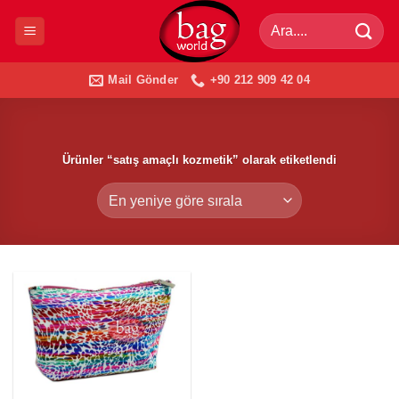
İçeriğe
Ara:
atla
Mail Gönder
+90 212 909 42 04
Ürünler “satış amaçlı kozmetik” olarak etiketlendi