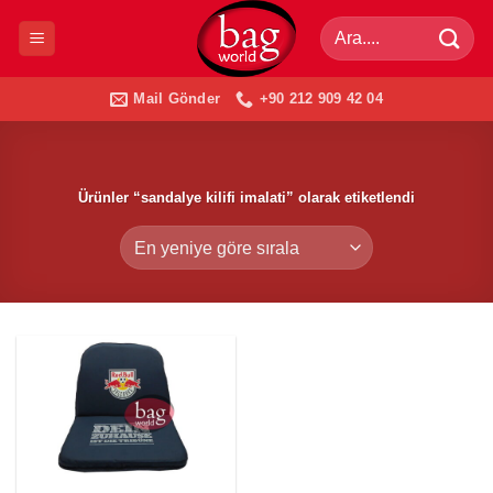
İçeriğe
Ara:
atla
Mail Gönder
+90 212 909 42 04
Ürünler “sandalye kilifi imalati” olarak etiketlendi