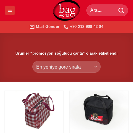
İçeriğe
Ara:
atla
Mail Gönder
+90 212 909 42 04
Ürünler “promosyon soğutucu çanta” olarak etiketlendi