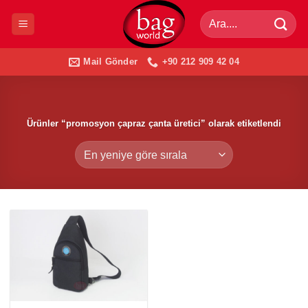
İçeriğe
Ara:
atla
Mail Gönder
+90 212 909 42 04
Ürünler “promosyon çapraz çanta üretici” olarak etiketlendi