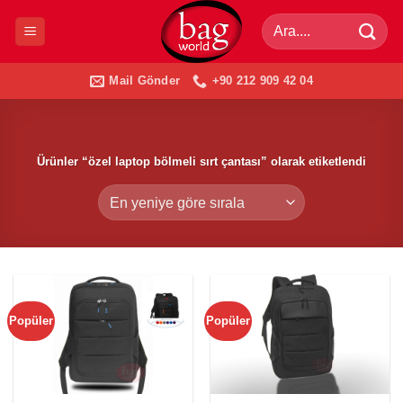
İçeriğe
Ara:
atla
Mail Gönder
+90 212 909 42 04
Ürünler “özel laptop bölmeli sırt çantası” olarak etiketlendi
Popüler
Popüler