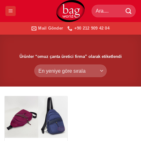
İçeriğe
Ara:
atla
Mail Gönder
+90 212 909 42 04
Ürünler “omuz çanta üretici firma” olarak etiketlendi