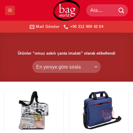
İçeriğe
Ara:
atla
Mail Gönder
+90 212 909 42 04
Ürünler “omuz askılı çanta imalatı” olarak etiketlendi