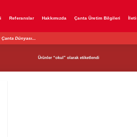
i
Referanslar
Hakkımızda
Çanta Üretim Bilgileri
İlet
 Çanta Dünyası...
Ürünler “okul” olarak etiketlendi