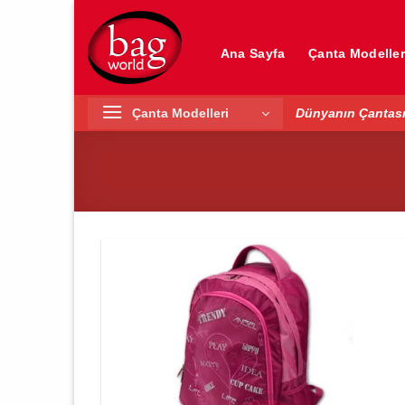
İçeriğe
atla
Ana Sayfa
Çanta Modeller
Çanta Modelleri
Dünyanın Çantası