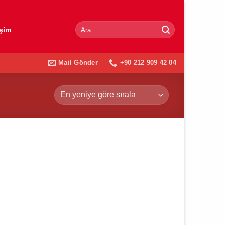
Ara:
işim
Mail Gönder
+90 212 909 42 04