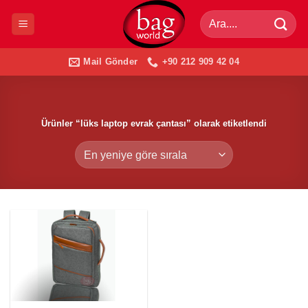
İçeriğe
Ara:
atla
Mail Gönder
+90 212 909 42 04
Ürünler “lüks laptop evrak çantası” olarak etiketlendi