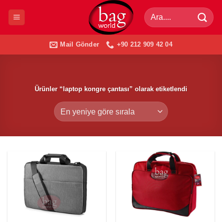
İçeriğe
Ara:
atla
Mail Gönder
+90 212 909 42 04
Ürünler “laptop kongre çantası” olarak etiketlendi