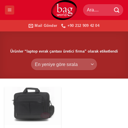
İçeriğe
Ara:
atla
Mail Gönder
+90 212 909 42 04
Ürünler “laptop evrak çantası üretici firma” olarak etiketlendi