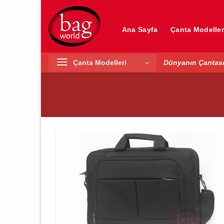
İçeriğe
atla
Ana Sayfa
Çanta Modeller
Çanta Modelleri
Dünyanın Çantası