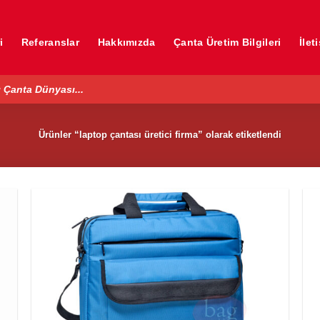
i
Referanslar
Hakkımızda
Çanta Üretim Bilgileri
İlet
 Çanta Dünyası...
Ürünler “laptop çantası üretici firma” olarak etiketlendi