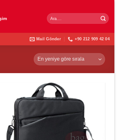
Ara:
işim
Mail Gönder
+90 212 909 42 04