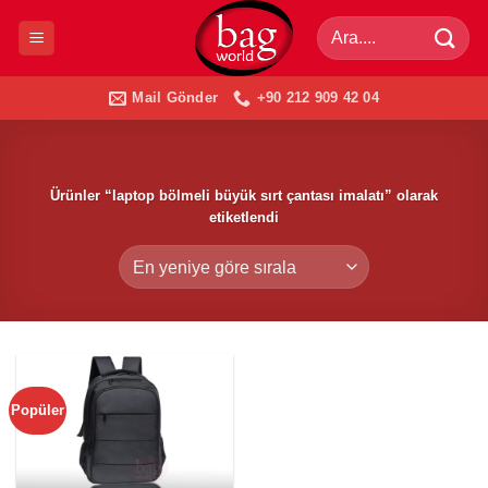
İçeriğe
Ara:
atla
Mail Gönder
+90 212 909 42 04
Ürünler “laptop bölmeli büyük sırt çantası imalatı” olarak
etiketlendi
Popüler