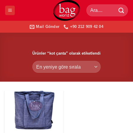
İçeriğe
Ara:
atla
Mail Gönder
+90 212 909 42 04
Ürünler “kot çanta” olarak etiketlendi