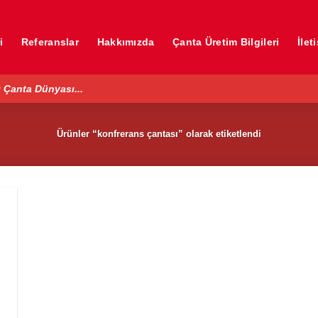
i
Referanslar
Hakkımızda
Çanta Üretim Bilgileri
İlet
 Çanta Dünyası...
Ürünler “konfrerans çantası” olarak etiketlendi