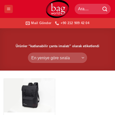
İçeriğe
Ara:
atla
Mail Gönder
+90 212 909 42 04
Ürünler “katlanabilir çanta imalatı” olarak etiketlendi