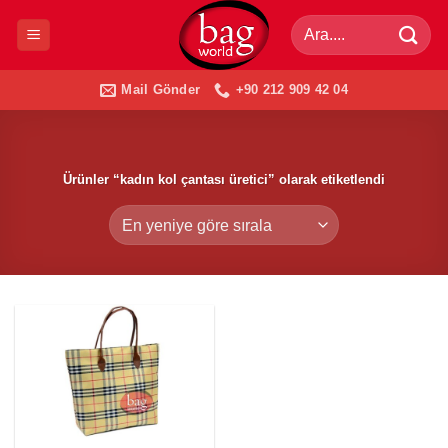
İçeriğe
Ara:
atla
Mail Gönder
+90 212 909 42 04
Ürünler “kadın kol çantası üretici” olarak etiketlendi