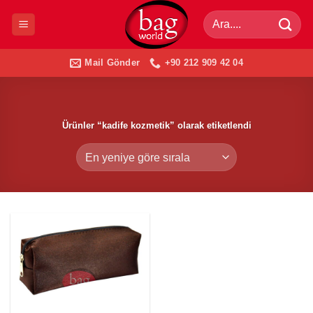
İçeriğe
Ara:
atla
Mail Gönder
+90 212 909 42 04
Ürünler “kadife kozmetik” olarak etiketlendi