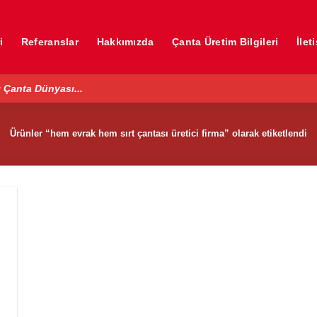
i
Referanslar
Hakkımızda
Çanta Üretim Bilgileri
İlet
 Çanta Dünyası...
Ürünler “hem evrak hem sırt çantası üretici firma” olarak etiketlendi