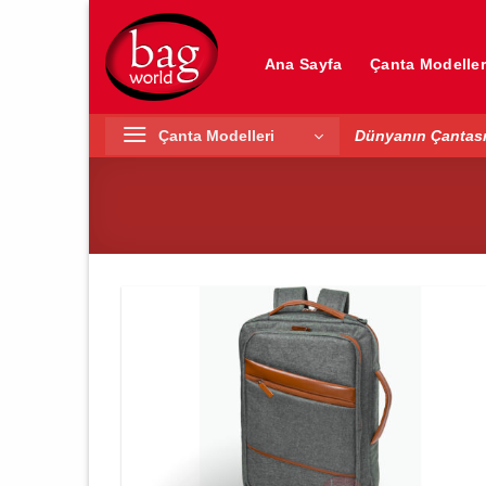
İçeriğe
atla
Ana Sayfa
Çanta Modeller
Çanta Modelleri
Dünyanın Çantası