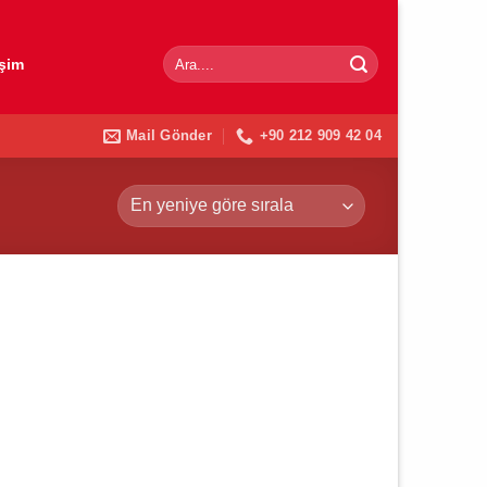
Ara:
işim
Mail Gönder
+90 212 909 42 04