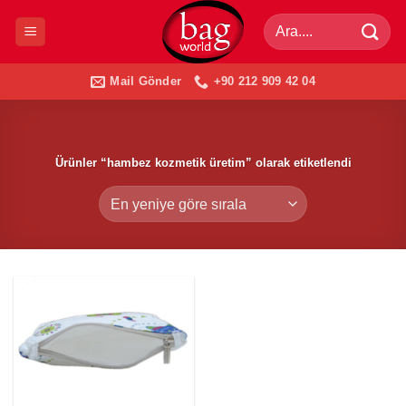
İçeriğe
Ara:
atla
Mail Gönder
+90 212 909 42 04
Ürünler “hambez kozmetik üretim” olarak etiketlendi