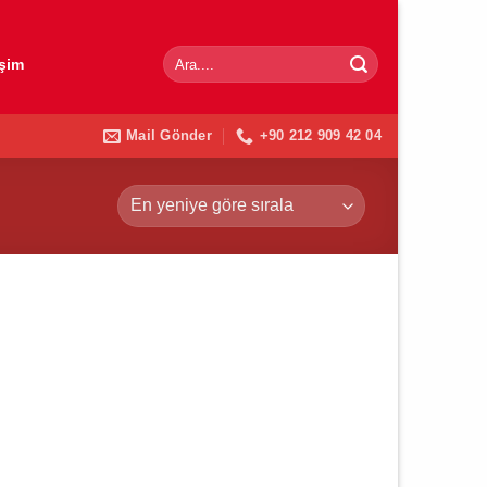
Ara:
işim
Mail Gönder
+90 212 909 42 04