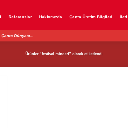
i
Referanslar
Hakkımızda
Çanta Üretim Bilgileri
İlet
 Çanta Dünyası...
Ürünler “festival minderi” olarak etiketlendi