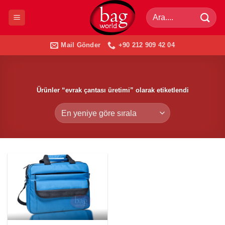
İçeriğe
Ara:
atla
Mail Gönder
+90 212 909 42 04
Ürünler “evrak çantası üretimi” olarak etiketlendi