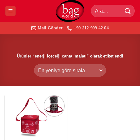
İçeriğe
Ara:
atla
Mail Gönder
+90 212 909 42 04
Ürünler “enerji içeceği çanta imalatı” olarak etiketlendi