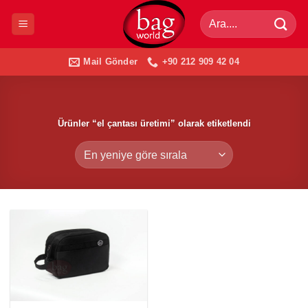
İçeriğe
Ara:
atla
Mail Gönder
+90 212 909 42 04
Ürünler “el çantası üretimi” olarak etiketlendi