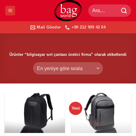
İçeriğe
Ara:
atla
Mail Gönder
+90 212 909 42 04
Ürünler “bilgisayar sırt çantası üretici firma” olarak etiketlendi
Yeni