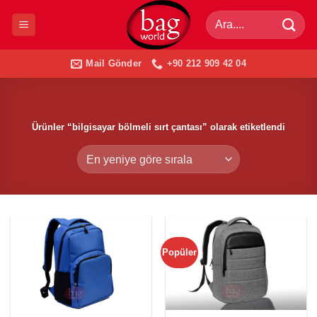
İçeriğe
Ara:
atla
Mail Gönder
+90 212 909 42 04
Ürünler “bilgisayar bölmeli sırt çantası” olarak etiketlendi
Popüler