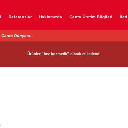
i
Referanslar
Hakkımızda
Çanta Üretim Bilgileri
İlet
 Çanta Dünyası...
Ürünler “bez kozmetik” olarak etiketlendi