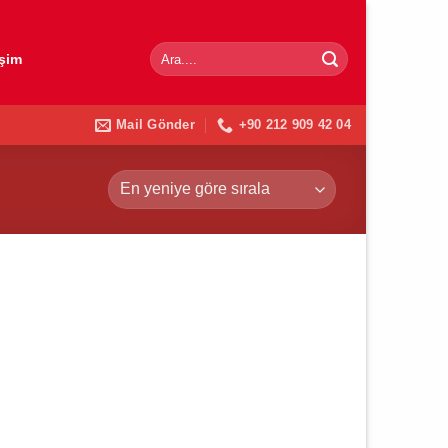
Ara:
işim
Mail Gönder
+90 212 909 42 04