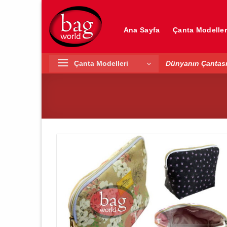
İçeriğe
atla
Ana Sayfa
Çanta Modeller
Çanta Modelleri
Dünyanın Çantası