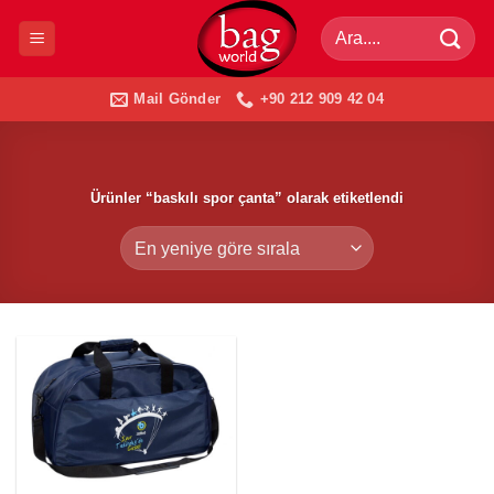
İçeriğe
Ara:
atla
Mail Gönder
+90 212 909 42 04
Ürünler “baskılı spor çanta” olarak etiketlendi