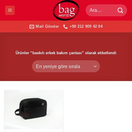
İçeriğe
Ara:
atla
Mail Gönder
+90 212 909 42 04
Ürünler “baskılı erkek bakım çantası” olarak etiketlendi