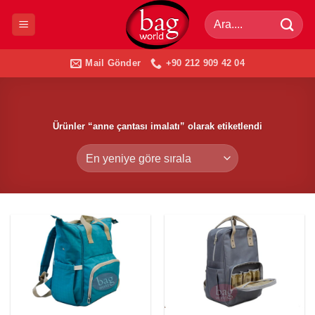
İçeriğe
Ara:
atla
Mail Gönder
+90 212 909 42 04
Ürünler “anne çantası imalatı” olarak etiketlendi