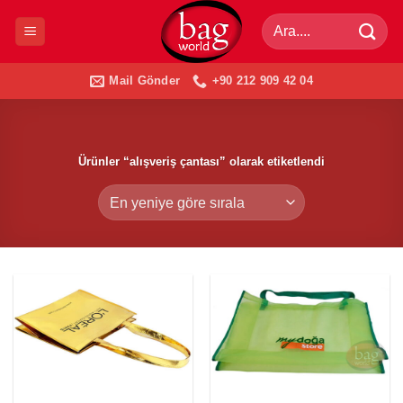
İçeriğe
Ara:
atla
Mail Gönder
+90 212 909 42 04
Ürünler “alışveriş çantası” olarak etiketlendi