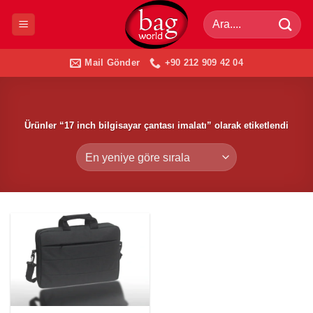
İçeriğe
Ara:
atla
Mail Gönder
+90 212 909 42 04
Ürünler “17 inch bilgisayar çantası imalatı” olarak etiketlendi