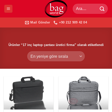
İçeriğe
Ara:
atla
Mail Gönder
+90 212 909 42 04
Ürünler “17 inç laptop çantası üretici firma” olarak etiketlendi