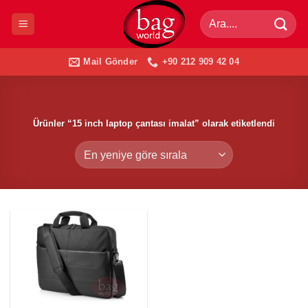
İçeriğe
Ara:
atla
Mail Gönder
+90 212 909 42 04
Ürünler “15 inch laptop çantası imalat” olarak etiketlendi